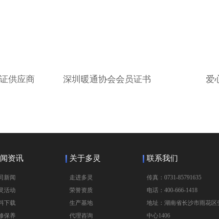
证供应商
深圳暖通协会会员证书
爱
闻资讯
关于多灵
联系我们
司新闻
走进多灵
传真：0731-85791635
灵活动
荣誉资质
电话：400-666-1418
料下载
生产基地
地址：湖南省长沙市雨花区劳
修保养
代理咨询
中心1406